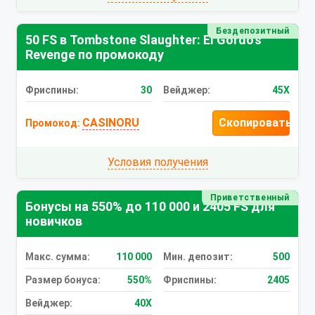
Бездепозитный
50 FS в Tombstone Slaughter: El Gordo’s
Revenge по промокоду
Фриспины:
30
Вейджер:
45X
CASINORU
Скопировать
Промокод:
Условия получения
Приветственный
Бонусы на 550% до 110 000 и 2405 FS для
новичков
Макc. сумма:
110 000
Мин. депозит:
500
Размер бонуса:
550%
Фриспины:
2405
Вейджер:
40X