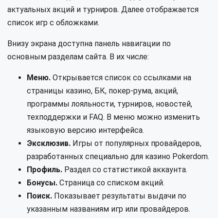
актуальных акций и турниров. Далее отображается
список игр с обложками.
Внизу экрана доступна панель навигации по
основным разделам сайта. В их числе:
Меню.
Открывается список со ссылками на
страницы казино, БК, покер-рума, акций,
программы лояльности, турниров, новостей,
техподдержки и FAQ. В меню можно изменить
языковую версию интерфейса.
Эксклюзив.
Игры от популярных провайдеров,
разработанных специально для казино Pokerdom.
Профиль.
Раздел со статистикой аккаунта.
Бонусы.
Страница со списком акций.
Поиск.
Показывает результаты выдачи по
указанным названиям игр или провайдеров.