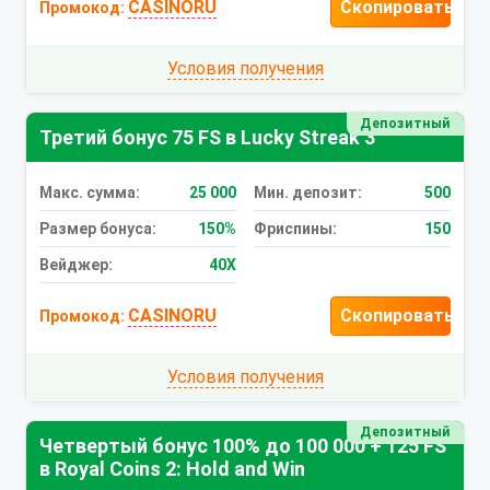
CASINORU
Скопировать
Промокод:
Условия получения
Депозитный
Третий бонус 75 FS в Lucky Streak 3
Макc. сумма:
25 000
Мин. депозит:
500
Размер бонуса:
150%
Фриспины:
150
Вейджер:
40X
CASINORU
Скопировать
Промокод:
Условия получения
Депозитный
Четвертый бонус 100% до 100 000 + 125 FS
в Royal Coins 2: Hold and Win