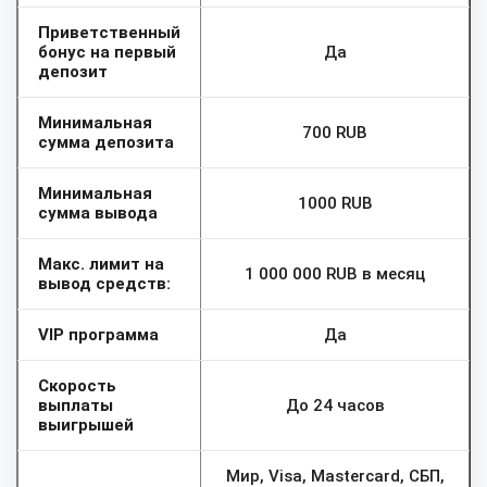
Приветственный
бонус на первый
Да
депозит
Минимальная
700 RUB
сумма депозита
Минимальная
1000 RUB
сумма вывода
Макс. лимит на
1 000 000 RUB в месяц
вывод средств:
VIP программа
Да
Скорость
выплаты
До 24 часов
выигрышей
Мир, Visa, Mastercard, СБП,