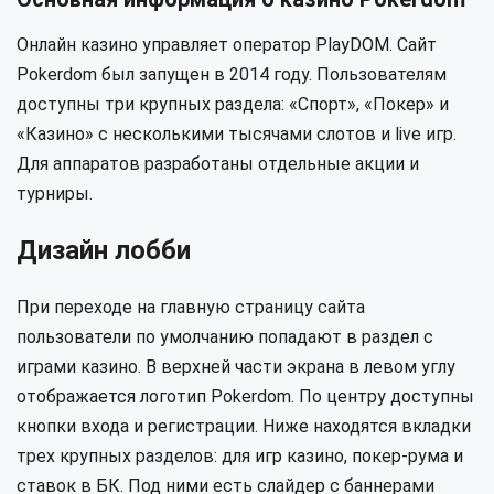
Онлайн казино управляет оператор PlayDOM. Сайт
Pokerdom был запущен в 2014 году. Пользователям
доступны три крупных раздела: «Спорт», «Покер» и
«Казино» с несколькими тысячами слотов и live игр.
Для аппаратов разработаны отдельные акции и
турниры.
Дизайн лобби
При переходе на главную страницу сайта
пользователи по умолчанию попадают в раздел с
играми казино. В верхней части экрана в левом углу
отображается логотип Pokerdom. По центру доступны
кнопки входа и регистрации. Ниже находятся вкладки
трех крупных разделов: для игр казино, покер-рума и
ставок в БК. Под ними есть слайдер с баннерами