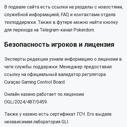
В подвале сайта есть ссылки на разделы с новостями,
служебной информацией, FAQ и контактами отдела
техподдержки. Также в футере можно найти кнопку
для перехода на Telegram-канал Pokerdom.
Безопасность игроков и лицензия
Эксперты редакции узнали информацию о лицензии в
чате службы поддержки. Менеджер предоставил
ссылку на официальный валидатор регулятора
Curaçao Gaming Control Board.
Онлайн казино работает по лицензии
OGL/2024/487/0459.
Также у казино есть сертификат ГСЧ. Его выдала
независимая лаборатория GLI.