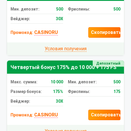
Мин. депозит:
500
Фриспины:
500
Вейджер:
30X
CASINORU
Скопировать
Промокод:
Условия получения
Депозитный
Четвертый бонус 175% до 10 000 + 175 FS
Макc. сумма:
10 000
Мин. депозит:
500
Размер бонуса:
175%
Фриспины:
175
Вейджер:
30X
CASINORU
Скопировать
Промокод: