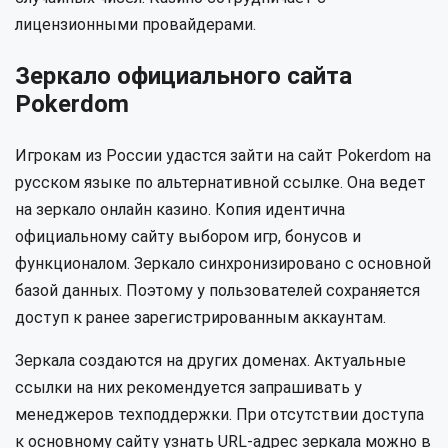
лицензионными провайдерами.
Зеркало официального сайта
Pokerdom
Игрокам из России удастся зайти на сайт Pokerdom на
русском языке по альтернативной ссылке. Она ведет
на зеркало онлайн казино. Копия идентична
официальному сайту выбором игр, бонусов и
функционалом. Зеркало синхронизировано с основной
базой данных. Поэтому у пользователей сохраняется
доступ к ранее зарегистрированным аккаунтам.
Зеркала создаются на других доменах. Актуальные
ссылки на них рекомендуется запрашивать у
менеджеров техподдержки. При отсутствии доступа
к основному сайту узнать URL-адрес зеркала можно в